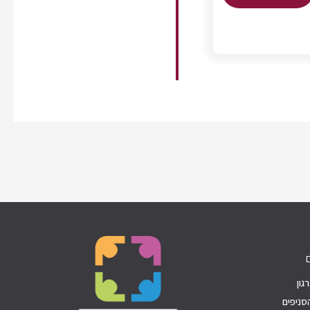
גון
סניפים