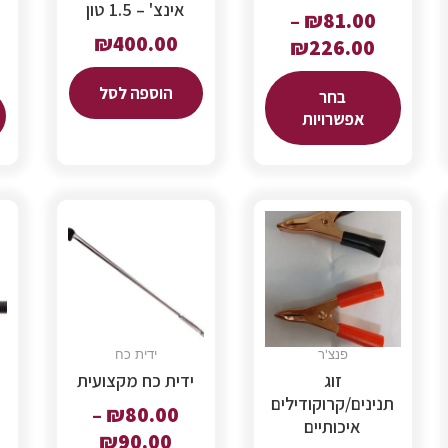
אינצ' – 1.5 טון
–
₪
81.00
₪
400.00
₪
226.00
הוספה לסל
בחר
אפשרויות
פנצ'ר
ידית כח
זוג
ידית כח מקצועית
תנינים/קרוקודילים
–
₪
80.00
איכותיים
₪
90.00