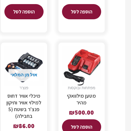
הוספה לסל
הוספה לסל
אזל מן המלאי
מפתחות ובוקסות
פנצ'ר
מטען מילוואקי
מיכלי אוויר דחוס
מהיר
למילוי אוויר ותיקון
פנצ'ר בשטח (5
₪
500.00
בחבילה)
₪
86.00
הוספה לסל