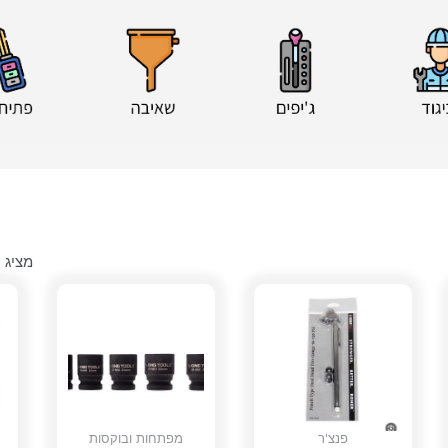
מציג 1–20 מתוך 39 תוצאות
פנצ'ר
מפתחות ובוקסות