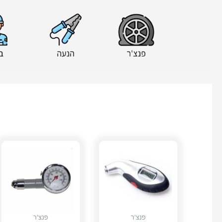
פנצ'ר
פנצ'ר