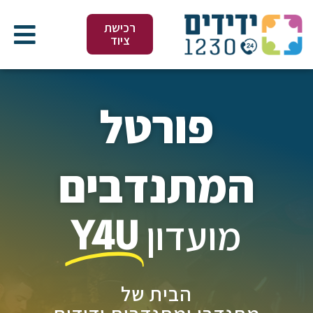
ילוג
תוכן
רכישת
ציוד
פורטל
המתנדבים
מועדון
Y4U
הבית של