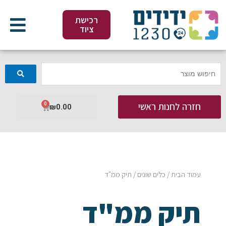
ילוג
תוכן
רכישת
ציוד
חזרה לחנות ראשי
0
עגלת
₪
0.00
קניות
עמוד הבית
/
כלים שונים
/ תיק ממ"ד
תיק ממ"ד