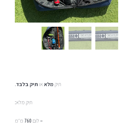
תיק
מלא
או
תיק בלבד
.
תיק מלא:
– ⁠לום 760 מ״מ