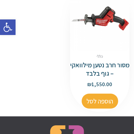
פתח סרגל
כללי
מסור חרב נטען מילוואקי
– גוף בלבד
₪
1,550.00
הוספה לסל