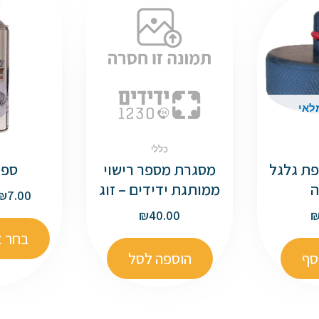
לאי
כללי
ת גלגל
מסגרת מספר רישוי
ספר
ה
ממותגת ידידים – זוג
₪
7.00
₪
40.00
בחר א
סף
הוספה לסל