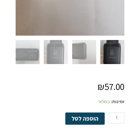
₪
57.00
כמות
זמינות:
במלאי
של
ראש
הוספה לסל
מטען
מהיר
לבוסטר