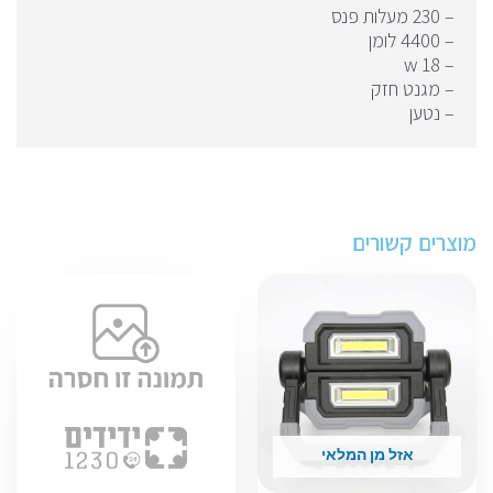
– ⁠230 מעלות פנס
– ⁠4400 לומן
– ⁠18 w
– ⁠מגנט חזק
– ⁠נטען
מוצרים קשורים
אזל מן המלאי