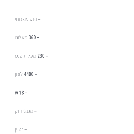
– פנס עוצמתי
– ⁠360 מעלות
– ⁠230 מעלות פנס
– ⁠4400 לומן
– ⁠18 w
– ⁠מגנט חזק
– ⁠נטען