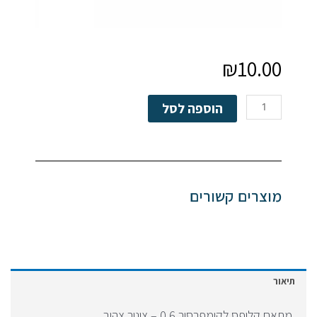
₪
10.00
כמות
הוספה לסל
של
מתאם
קליפס
לקומפרסור
מוצרים קשורים
תיאור
מתאם קליפס לקומפרסור 0.6 – צינור צהוב