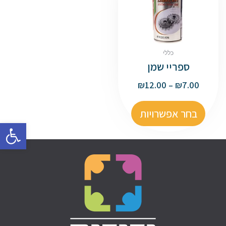
כללי
ספריי שמן
₪
12.00
–
₪
7.00
בחר אפשרויות
פתח סרגל