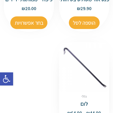
₪
20.00
₪
29.90
הוספה לסל
בחר אפשרויות
פתח סרגל
כללי
לום
₪
64.00
–
₪
44.00