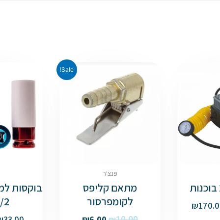
Sale!
פנצ'ר
מתאם קליפס
בוקסות למג
לקומפרסור
1/2 אי
₪
170.0
₪
33.00
₪
6.00
₪
10.00