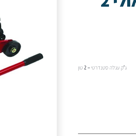
ג'ק עגלה הידראולי 2
ג'ק עגלה סטנדרטי – 2 טון