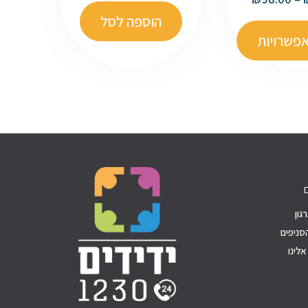
הוספה לסל
פשרויות
גון
סניפים
לינו