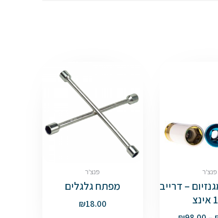
פנצ'ר
פנצ'ר
נזיום – דרייב
מפתח גלגלים
נצ
₪
18.00
₪
98.00
–