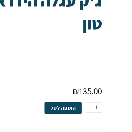
טון
₪
135.00
כמות
הוספה לסל
של
ג'ק
עגלה