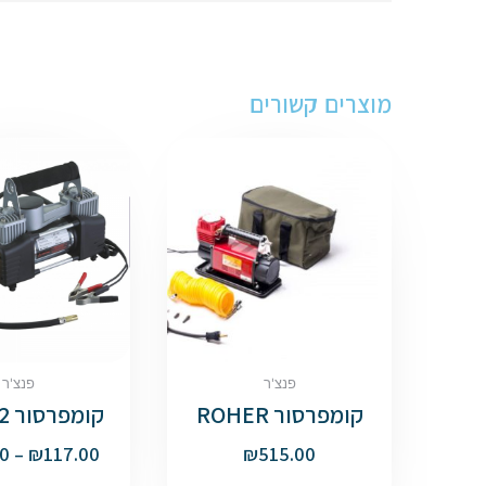
מוצרים קשורים
פנצ'ר
פנצ'ר
קומפרסור ROHER
קומפרסור 2 בוכנות
0
–
₪
117.00
₪
515.00