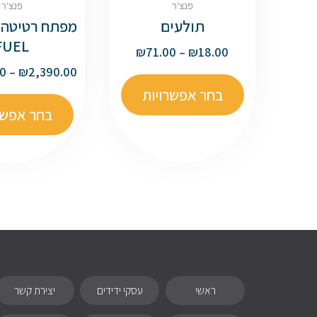
פנצ'ר
פנצ'ר
תולעים
מפתח רטיטה מ
FUEL
₪
71.00
–
₪
18.00
00
–
₪
2,390.00
בחר אפשרויות
בחר אפשר
ראשי
עסקי ידידים
יצירת קשר