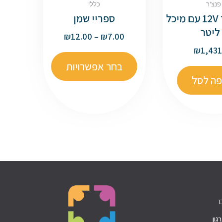
פנצ'ר
כללי
קומפרסור 12V עם מיכל
ספריי שמן
₪
12.00
–
₪
7.00
₪
1,431
בחר אפשרויות
פה לסל
גון