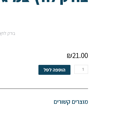
בודק לחץ 
₪
21.00
כמות
הוספה לסל
של
בודק
לחץ
צמיגים-מכני
מוצרים קשורים