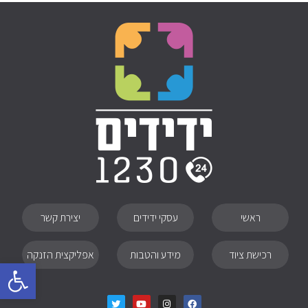
ראשי
עסקי ידידים
יצירת קשר
רכישת ציוד
מידע והטבות
אפליקצית הזנקה
פתח סרגל
T
Y
I
F
w
o
n
a
i
u
s
c