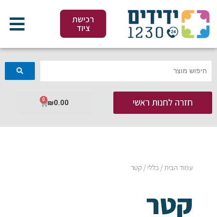
ילוג
תוכן
רכישת
ציוד
חזרה לחנות ראשי
0
עגלת
₪
0.00
קניות
עמוד הבית
/
כללי
/ קטר
קטר