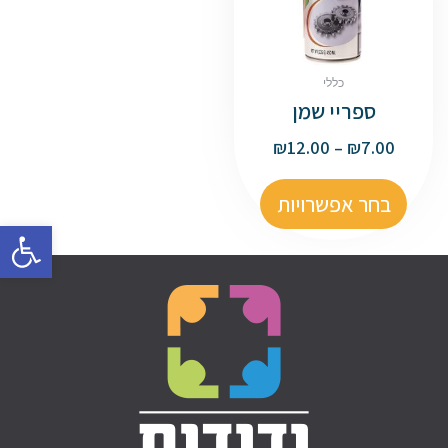
כללי
ספריי שמן
₪
12.00
–
₪
7.00
בחר אפשרויות
פתח סרגל