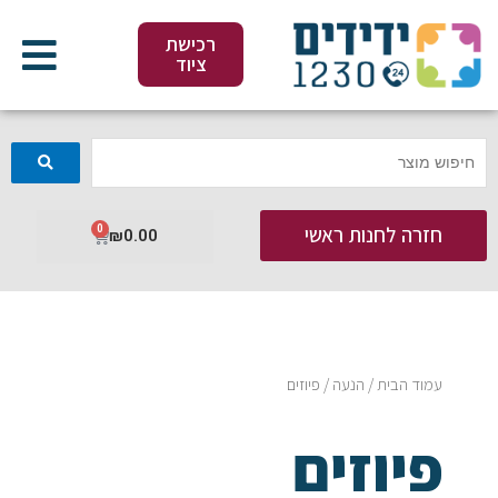
ילוג
תוכן
רכישת
ציוד
חזרה לחנות ראשי
0
עגלת
₪
0.00
קניות
עמוד הבית
/
הנעה
/ פיוזים
פיוזים