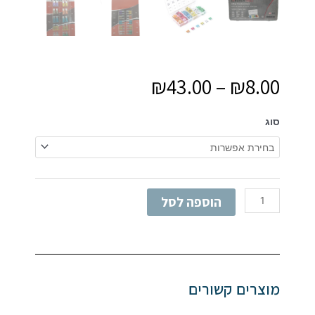
₪
43.00
–
₪
8.00
כמות
סוג
של
פיוזים
הוספה לסל
מוצרים קשורים