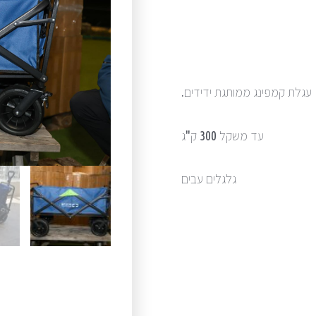
עגלת קמפינג ממותגת ידידים.
עד משקל 300 ק"ג
גלגלים עבים