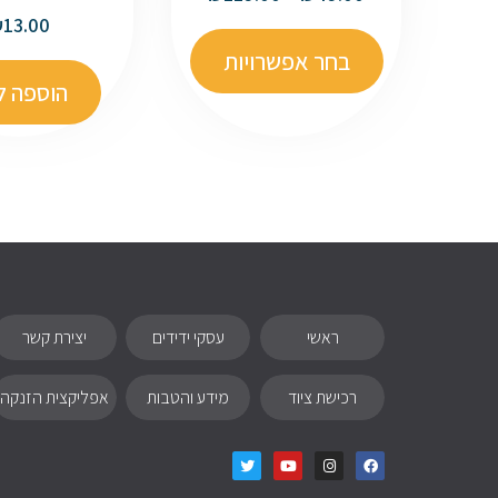
₪
13.00
בחר אפשרויות
הוספה ל
ראשי
עסקי ידידים
יצירת קשר
רכישת ציוד
מידע והטבות
אפליקצית הזנקה
T
Y
I
F
w
o
n
a
i
u
s
c
t
t
t
e