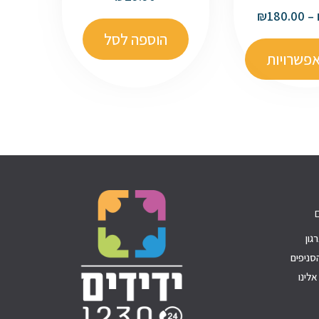
₪
180.00
–
הוספה לסל
פשרויות
גון
סניפים
לינו