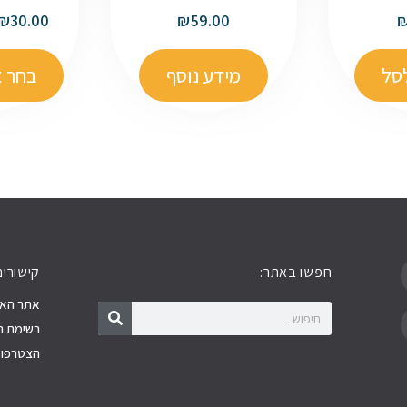
₪
30.00
₪
59.00
סל
מידע נוסף
בחר א
חפשו באתר:
קישורים
חיפוש
חיפוש
אתר האר
רשימת ה
הצטרפו א