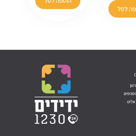
הוספה לסל
פה לסל
גון
סניפים
לינו