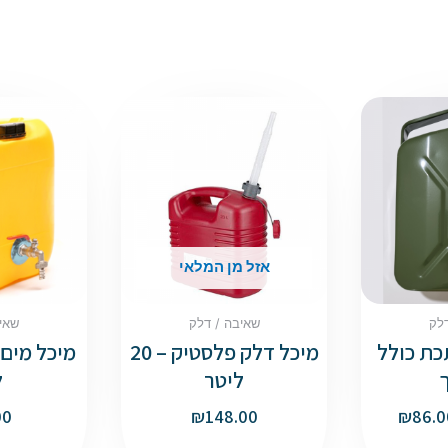
אזל מן המלאי
לק
שאיבה / דלק
שאי
כת כולל
מיכל דלק פלסטיק – 20
ליטר
ל
00
₪
148.00
₪
86.0