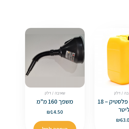
בה / דלק
שאיבה / דלק
מיכל מים פלסטיק – 18
משפך 160 מ"מ
יטר
₪
14.50
₪
63.