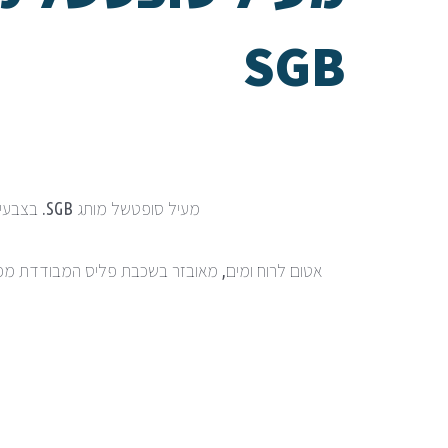
SGB
מעיל סופטשל מותג SGB. בצבעים שחור או כחול. ממותג ידידים.
אטום לרוח ומים, מאובזר בשכבת פליס המבודדת מפני 