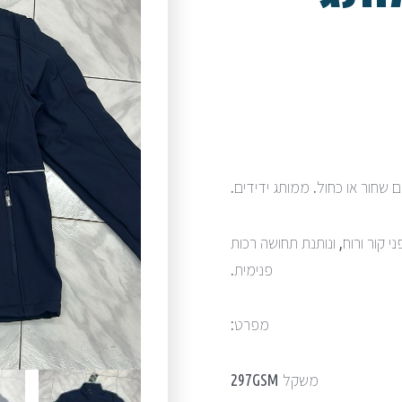
קור ורוח, ונותנת תחושה רכות
פנימית.
מפרט:
משקל 297GSM