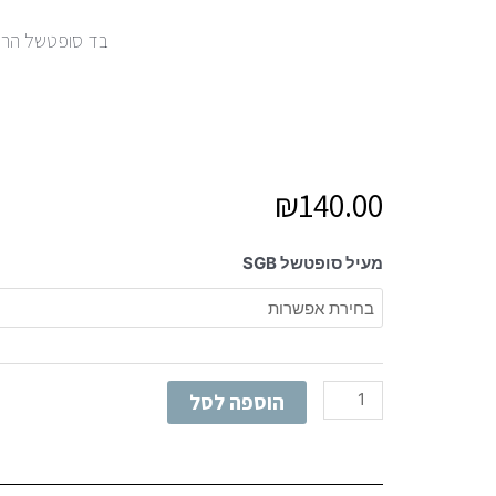
בד סופטשל הרכב 93% פוליאסטר 7% א
₪
140.00
כמות
מעיל סופטשל SGB
של
מעיל
סופטשל
מותג
SGB
הוספה לסל