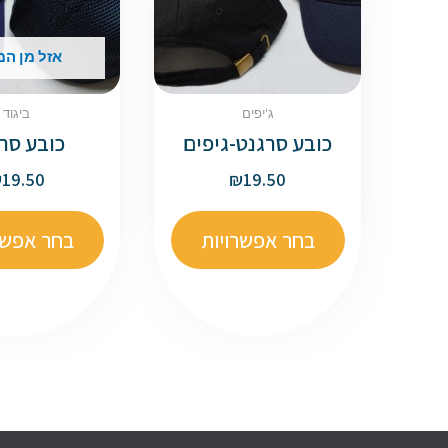
אזל מן המ
ג'יפים
ביגוד
כובע סרגנט-גיפים
כובע סר
₪
19.50
₪
19.50
בחר אפשרויות
בחר אפשר