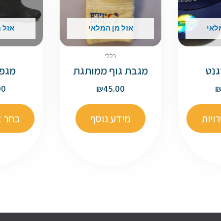
לאי
אזל מן המלאי
אזל 
כללי
גנט
מגבת גוף ממותגת
מגפי
00
₪
45.00
ויות
מידע נוסף
בחר א