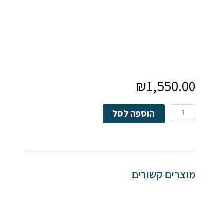
₪
1,550.00
כמות
הוספה לסל
של
מסור
חרב
נטען
מילוואקי
מוצרים קשורים
-
גוף
בלבד