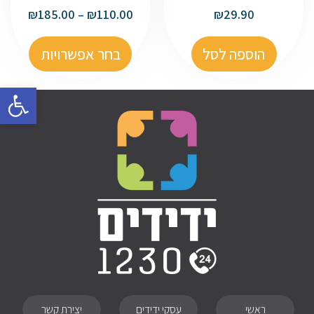
₪
185.00
–
₪
110.00
₪
29.90
הוספה לסל
בחר אפשרויות
פתח סרגל
ראשי
עסקי ידידים
יצירת קשר