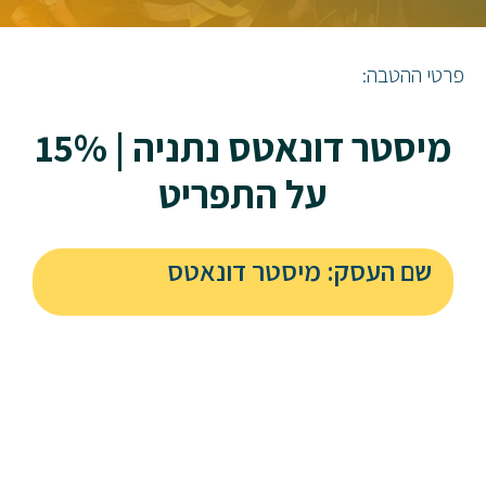
פרטי ההטבה:
מיסטר דונאטס נתניה | 15%
על התפריט
שם העסק: מיסטר דונאטס