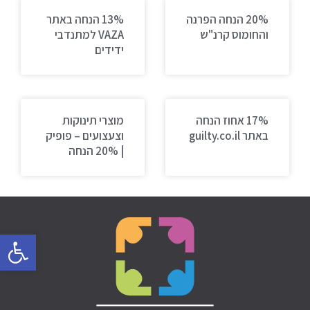
20% הנחה הפרנה
13% הנחה באתר
והחומוס קרנ"ש
VAZA למתנדבי
ידידים
17% אחוז הנחה
מוצרי תינוקות
באתר guilty.co.il
וצעצועים – פופיק
| 20% הנחה
פתח סרגל