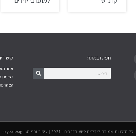
קרנ"ש
למתנדבי ידידים
חפשו באתר:
קישורים
חיפוש
חיפוש
אתר האר
רשימת ה
הצטרפו א
כל הזכויות שמורת לידידים סיוע בדרכים - 2021 | עיצוב ובנייה: arye.design