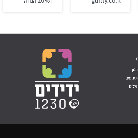
guilty.co.il
| 20% הנחה
גון
סניפים
לינו