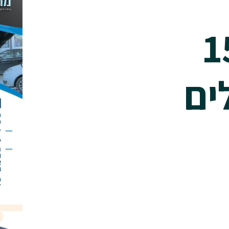
| 15%
ים