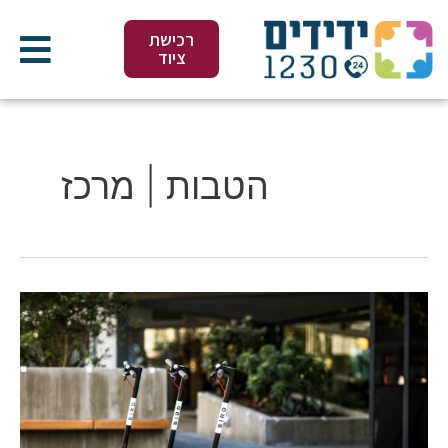
ילוג
תוכן
רכישת
ציוד
הטבות | מרכז
שת"פ
קורקינטים
BIRD
וידידים