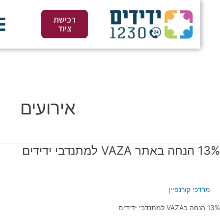
ג
ן
רכישת
ציוד
אירועים
VAZ למתנדבי ידידים
ה
ר
V
מרדכי קורנפיין
נדבי
ים
ידידים