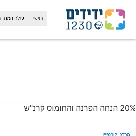
ילוג
תוכן
ראשי
עולם המתנד
20
20% הנחה הפרנה והחומוס קרנ"ש
נחה
פרנה
החומוס
מרדכי קורנפיין
רנ"ש