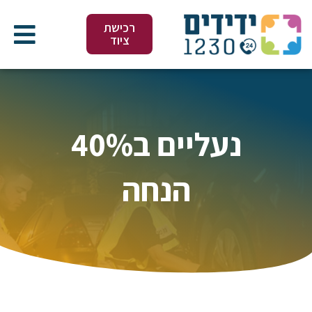
ילוג
תוכן
רכישת
ציוד
נעליים ב40%
הנחה