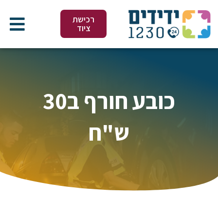
ילוג
תוכן
רכישת
ציוד
כובע חורף ב30
ש"ח